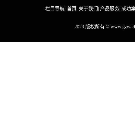
栏目导航:
首页
|
关于我们
|
产品服务
|
成功
2023 版权所有 © www.gzw